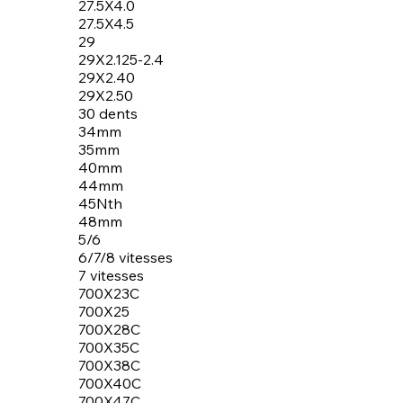
27.5X4.0
27.5X4.5
29
29X2.125-2.4
29X2.40
29X2.50
30 dents
34mm
35mm
40mm
44mm
45Nth
48mm
5/6
6/7/8 vitesses
7 vitesses
700X23C
700X25
700X28C
700X35C
700X38C
700X40C
700X47C