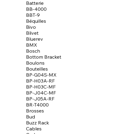
Batterie
BB-4000
BBT-9
Béquilles
Bivo
Blivet
Bluerev
BMX
Bosch
Bottom Bracket
Boulons
Bouteilles
BP-G04S-MX
BP-H03A-RF
BP-H03C-MF
BP-J04C-MF
BP-J05A-RF
BR-T4000
Brosses
Bud
Buzz Rack
Cables