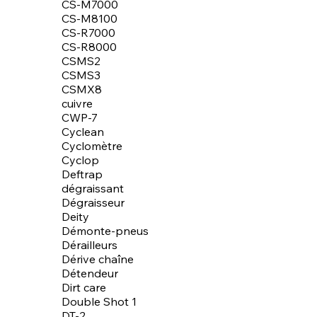
CS-M7000
CS-M8100
CS-R7000
CS-R8000
CSMS2
CSMS3
CSMX8
cuivre
CWP-7
Cyclean
Cyclomètre
Cyclop
Deftrap
dégraissant
Dégraisseur
Deity
Démonte-pneus
Dérailleurs
Dérive chaîne
Détendeur
Dirt care
Double Shot 1
DT-2