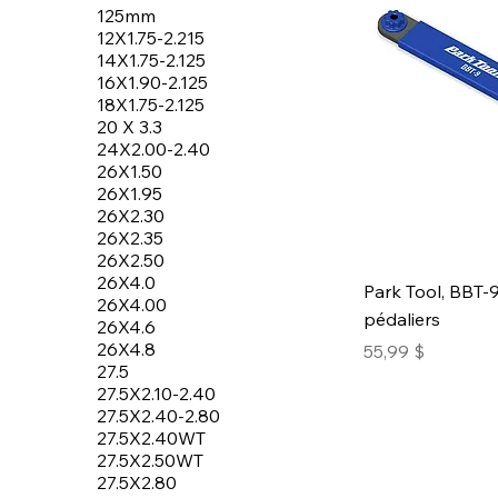
125mm
12X1.75-2.215
14X1.75-2.125
16X1.90-2.125
18X1.75-2.125
20 X 3.3
24X2.00-2.40
26X1.50
26X1.95
26X2.30
26X2.35
26X2.50
26X4.0
Park Tool, BBT-9
26X4.00
pédaliers
26X4.6
26X4.8
Prix
55,99 $
27.5
27.5X2.10-2.40
27.5X2.40-2.80
27.5X2.40WT
27.5X2.50WT
27.5X2.80