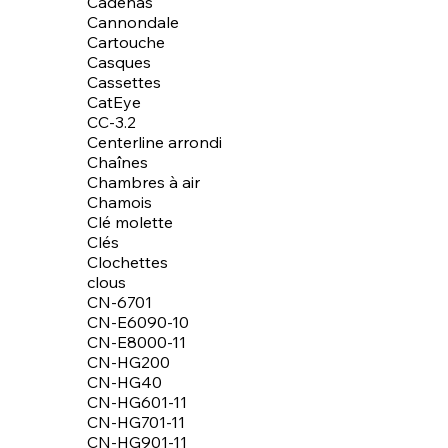
Cadenas
Cannondale
Cartouche
Casques
Cassettes
CatEye
CC-3.2
Centerline arrondi
Chaînes
Chambres à air
Chamois
Clé molette
Clés
Clochettes
clous
CN-6701
CN-E6090-10
CN-E8000-11
CN-HG200
CN-HG40
CN-HG601-11
CN-HG701-11
CN-HG901-11