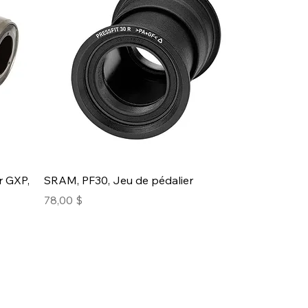
r GXP,
SRAM, PF30, Jeu de pédalier
Prix
78,00 $