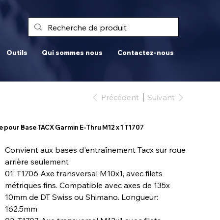
Outils
Qui sommes nous
Contactez-nous
Précédent
Suivant
e pour Base TACX Garmin E-Thru M12 x 1 T1707
Convient aux bases d'entraînement Tacx sur roue
arrière seulement
01: T1706 Axe transversal M10x1, avec filets
métriques fins. Compatible avec axes de 135x
10mm de DT Swiss ou Shimano. Longueur:
162.5mm