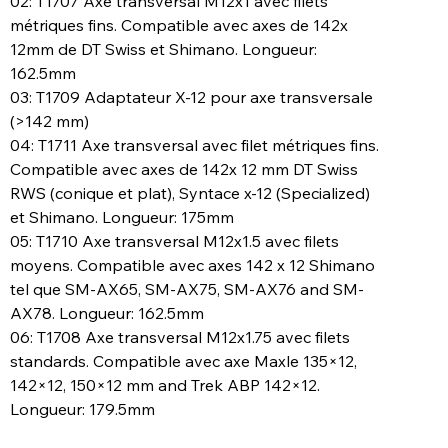
02: T1707 Axe transversal M12x1 avec filets
métriques fins. Compatible avec axes de 142x
12mm de DT Swiss et Shimano. Longueur:
162.5mm
03: T1709 Adaptateur X-12 pour axe transversale
(>142 mm)
04: T1711 Axe transversal avec filet métriques fins.
Compatible avec axes de 142x 12 mm DT Swiss
RWS (conique et plat), Syntace x-12 (Specialized)
et Shimano. Longueur: 175mm
05: T1710 Axe transversal M12x1.5 avec filets
moyens. Compatible avec axes 142 x 12 Shimano
tel que SM-AX65, SM-AX75, SM-AX76 and SM-
AX78. Longueur: 162.5mm
06: T1708 Axe transversal M12x1.75 avec filets
standards. Compatible avec axe Maxle 135×12,
142×12, 150×12 mm and Trek ABP 142×12.
Longueur: 179.5mm