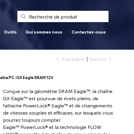
Outils
Qui sommes nous
Contactez-nous
Précédent
Suivant
aîne PC-GX Eagle SRAM 12V
Conçue sur la géométrie SRAM Eagle™, la chaîne
GX Eagle™ est pourvue de rivets pleins, de
l’attache PowerLock® Eagle™ et de changements
de vitesses souples et efficaces, sur lesquels vous
pourrez toujours compter
Eagle™ PowerLock® et la technologie FLOW