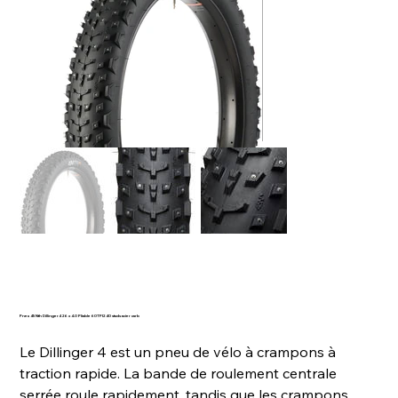
Pneu 45Nth Dillinger4 26 x 4.0 Pliable 60TPI240 studs acier carb
Le Dillinger 4 est un pneu de vélo à crampons à
traction rapide. La bande de roulement centrale
serrée roule rapidement, tandis que les crampons