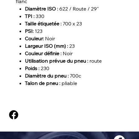
flanc
Diamètre ISO :
622 / Route / 29"
TPI :
330
Taille étiquetée :
700 x 23
PSI:
123
Couleur:
Noir
Largeur ISO (mm) :
23
Couleur définie :
Noir
Utilisation prévue du pneu :
route
Poids :
230
Diamètre du pneu :
700c
Talon de pneu :
pliable
@2024, TOUS DROITS RÉSERVÉS À VÉLOS EXPERT SAGUENAY INC.