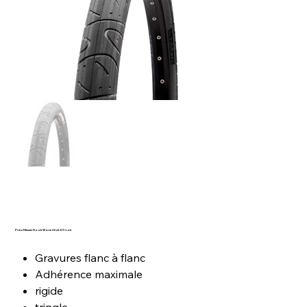
Pneu Maxxis HookWorm 26x2.50 noir
Gravures flanc à flanc
Adhérence maximale
rigide