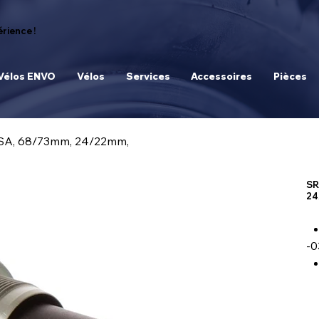
rience !
Vélos ENVO
Vélos
Services
Accessoires
Pièces
BSA, 68/73mm, 24/22mm,
SR
24
-0