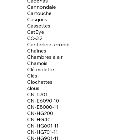
Cadenas
Cannondale
Cartouche
Casques
Cassettes
CatEye
CC-3.2
Centerline arrondi
Chaînes
Chambres à air
Chamois
Clé molette
Clés
Clochettes
clous
CN-6701
CN-E6090-10
CN-E8000-11
CN-HG200
CN-HG40
CN-HG601-11
CN-HG701-11
CN-HG901-11