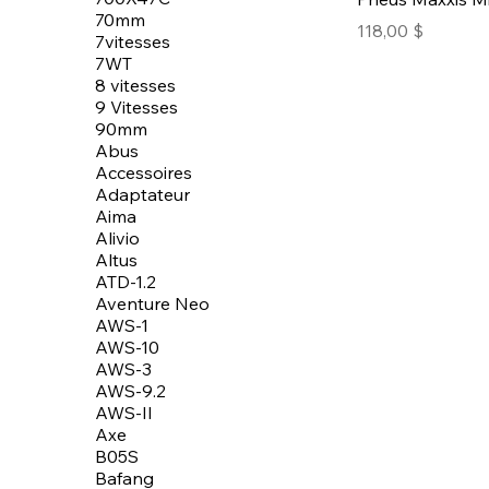
70mm
Prix
118,00 $
7vitesses
7WT
8 vitesses
9 Vitesses
90mm
Abus
Accessoires
Adaptateur
Aima
Alivio
Altus
ATD-1.2
Aventure Neo
AWS-1
AWS-10
AWS-3
AWS-9.2
AWS-II
Axe
B05S
Bafang