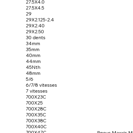
27.5X4.0
27.5X4.5
29
29X2.125-2.4
29X2.40
29X2.50
30 dents
34mm
35mm
40mm
44mm
45Nth
48mm
5/6
6/7/8 vitesses
7 vitesses
700X23C
700X25
700X28C
700X35C
700X38C
700X40C
700X47C
Pneus Maxxis M