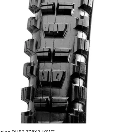
inion DHR2 27.5X2.40WT