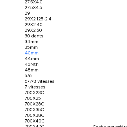
27.5X4.0
27.5X4.5
29
29X2.125-2.4
29X2.40
29X2.50
30 dents
34mm
35mm
40mm
44mm
45Nth
48mm
5/6
6/7/8 vitesses
7 vitesses
700X23C
700X25
700X28C
700X35C
700X38C
700X40C
700X47C
Cache poussièr