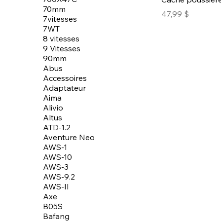
70mm
Prix
47,99 $
7vitesses
7WT
8 vitesses
9 Vitesses
90mm
Abus
Accessoires
Adaptateur
Aima
Alivio
Altus
ATD-1.2
Aventure Neo
AWS-1
AWS-10
AWS-3
AWS-9.2
AWS-II
Axe
B05S
Bafang