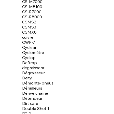
CS-M7000
CS-M8100
CS-R7000
CS-R8000
CSMS2
CSMS3
CSMX8
cuivre
CWP-7
Cyclean
Cyclomètre
Cyclop
Deftrap
dégraissant
Dégraisseur
Deity
Démonte-pneus
Dérailleurs
Dérive chaîne
Détendeur
Dirt care
Double Shot 1
DT-2