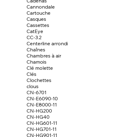
Cadenas
Cannondale
Cartouche
Casques
Cassettes
CatEye
CC-3.2
Centerline arrondi
Chaînes
Chambres à air
Chamois
Clé molette
Clés
Clochettes
clous
CN-6701
CN-E6090-10
CN-E8000-11
CN-HG200
CN-HG40
CN-HG601-11
CN-HG701-11
CN-HG901-11