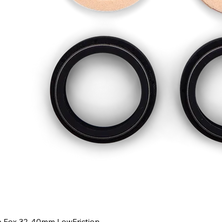
e Fox 32-40mm LowFriction