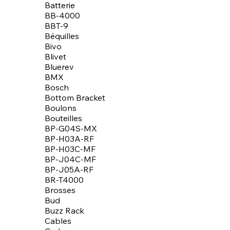
Batterie
BB-4000
BBT-9
Béquilles
Bivo
Blivet
Bluerev
BMX
Bosch
Bottom Bracket
Boulons
Bouteilles
BP-G04S-MX
BP-H03A-RF
BP-H03C-MF
BP-J04C-MF
BP-J05A-RF
BR-T4000
Brosses
Bud
Buzz Rack
Cables