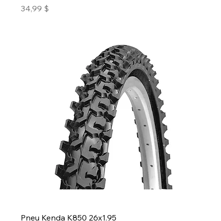
Prix
34,99 $
Pneu Kenda K850 26x1.95