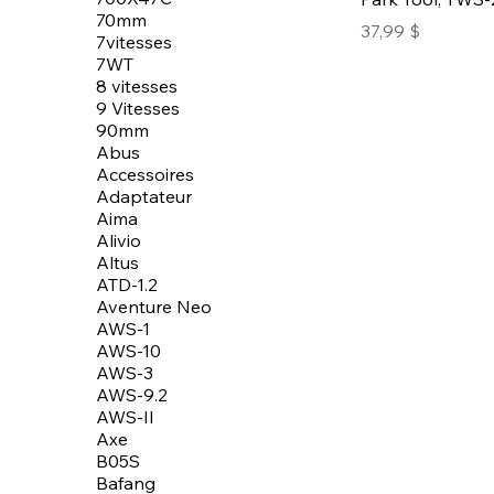
70mm
Prix
37,99 $
7vitesses
7WT
8 vitesses
9 Vitesses
90mm
Abus
Accessoires
Adaptateur
Aima
Alivio
Altus
ATD-1.2
Aventure Neo
AWS-1
AWS-10
AWS-3
AWS-9.2
AWS-II
Axe
B05S
Bafang