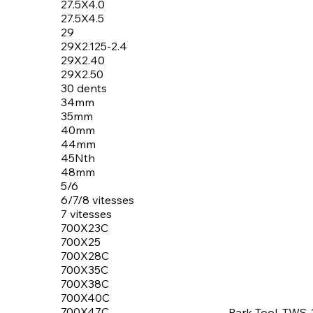
27.5X4.0
27.5X4.5
29
29X2.125-2.4
29X2.40
29X2.50
30 dents
34mm
35mm
40mm
44mm
45Nth
48mm
5/6
6/7/8 vitesses
7 vitesses
700X23C
700X25
700X28C
700X35C
700X38C
700X40C
700X47C
Park Tool, TWS-2