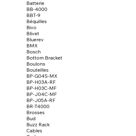
Batterie
BB-4000
BBT-9
Béquilles
Bivo
Blivet
Bluerev
BMX
Bosch
Bottom Bracket
Boulons
Bouteilles
BP-G04S-MX
BP-H03A-RF
BP-H03C-MF
BP-J04C-MF
BP-J05A-RF
BR-T4000
Brosses
Bud
Buzz Rack
Cables