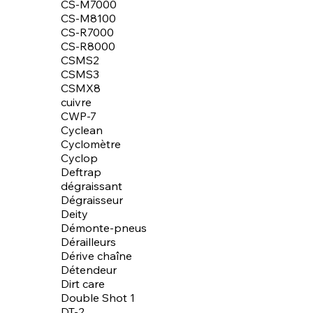
CS-M7000
CS-M8100
CS-R7000
CS-R8000
CSMS2
CSMS3
CSMX8
cuivre
CWP-7
Cyclean
Cyclomètre
Cyclop
Deftrap
dégraissant
Dégraisseur
Deity
Démonte-pneus
Dérailleurs
Dérive chaîne
Détendeur
Dirt care
Double Shot 1
DT-2