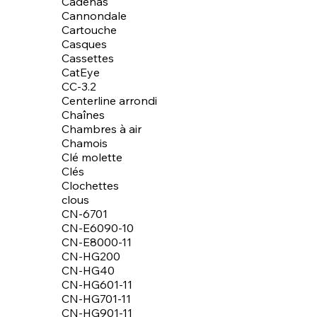
Cadenas
Cannondale
Cartouche
Casques
Cassettes
CatEye
CC-3.2
Centerline arrondi
Chaînes
Chambres à air
Chamois
Clé molette
Clés
Clochettes
clous
CN-6701
CN-E6090-10
CN-E8000-11
CN-HG200
CN-HG40
CN-HG601-11
CN-HG701-11
CN-HG901-11