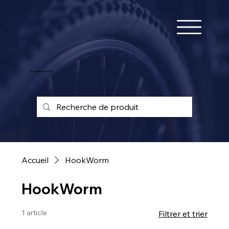
25 ans d'expérience !
Accueil
HookWorm
HookWorm
1 article
Filtrer et trier