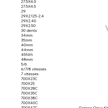
27.5X4.0
27.5X4.5
29
29X2.125-2.4
29X2.40
29X2.50
30 dents
34mm
35mm
40mm
44mm
45Nth
48mm
5/6
6/7/8 vitesses
7 vitesses
700X23C
700X25
700X28C
700X35C
700X38C
700X40C
700X47C
Graisse Onyx K