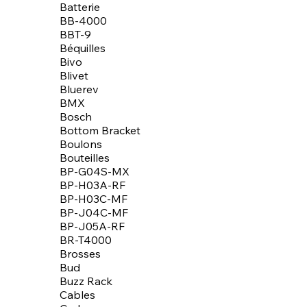
Batterie
BB-4000
BBT-9
Béquilles
Bivo
Blivet
Bluerev
BMX
Bosch
Bottom Bracket
Boulons
Bouteilles
BP-G04S-MX
BP-H03A-RF
BP-H03C-MF
BP-J04C-MF
BP-J05A-RF
BR-T4000
Brosses
Bud
Buzz Rack
Cables