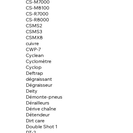
CS-M7000
CS-M8100
CS-R7000
CS-R8000
CSMS2
CSMS3
CSMX8
cuivre
CWP-7
Cyclean
Cyclomètre
Cyclop
Deftrap
dégraissant
Dégraisseur
Deity
Démonte-pneus
Dérailleurs
Dérive chaîne
Détendeur
Dirt care
Double Shot 1
DT-2