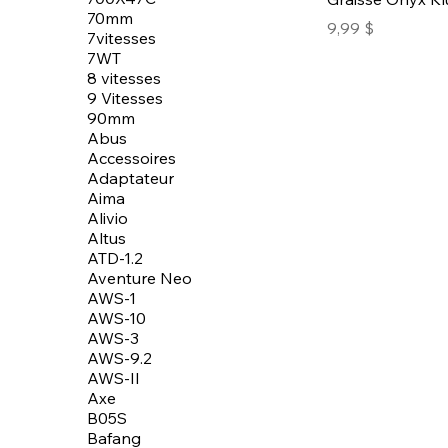
70mm
Prix
9,99 $
7vitesses
7WT
8 vitesses
9 Vitesses
90mm
Abus
Accessoires
Adaptateur
Aima
Alivio
Altus
ATD-1.2
Aventure Neo
AWS-1
AWS-10
AWS-3
AWS-9.2
AWS-II
Axe
B05S
Bafang