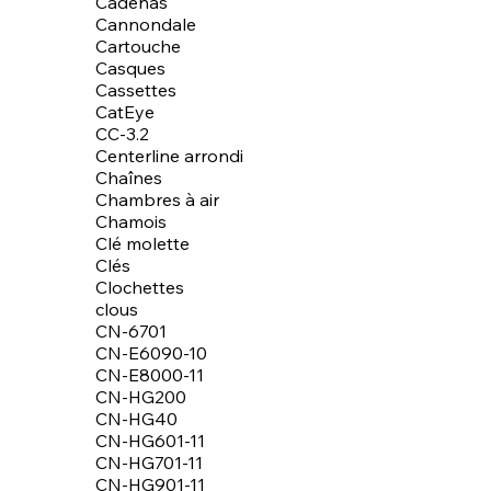
Cadenas
Cannondale
Cartouche
Casques
Cassettes
CatEye
CC-3.2
Centerline arrondi
Chaînes
Chambres à air
Chamois
Clé molette
Clés
Clochettes
clous
CN-6701
CN-E6090-10
CN-E8000-11
CN-HG200
CN-HG40
CN-HG601-11
CN-HG701-11
CN-HG901-11