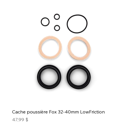
Cache poussière Fox 32-40mm LowFriction
Prix
47,99 $