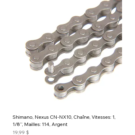
Shimano, Nexus CN-NX10, Chaîne, Vitesses: 1,
1/8'', Mailles: 114, Argent
Prix
19,99 $