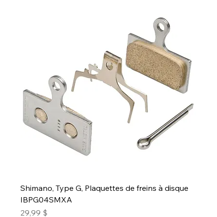
Shimano, Type G, Plaquettes de freins à disque
IBPG04SMXA
Prix
29,99 $